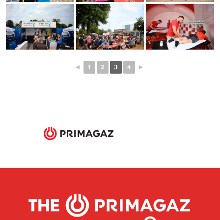
◄
1
2
3
4
►